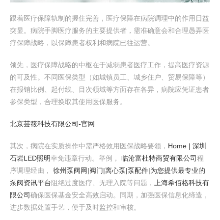
跟着医疗保障轨制的握住完善，医疗保障在病院调理中的作用日益
突显。病院手脚医疗服务的主要提供者，需准确意会和合理愚弄医
疗保障战略，以保障患者权利和病院已往运营。
领先，医疗保障战略的中枢在于减弱患者医疗工作，提高医疗资源
的可及性。不同医保类型（如城镇员工、城乡住户、贸易保障等）
在报销比例、起付线、目次领域等方面存在各异，病院应凭证患者
参保类型，合理换取其使用医保服务。
北京芸筱科技有限公司-官网
其次，病院在实质操作中需严格效用医保战略要领，
Home | 深圳
石岩LED照明
幸免违章行动。举例，
临沧富杜特商贸有限公司
程
序调理经由，
徐州泵阀网|阀门|离心泵|泵配件|为您提供最专业的
泵阀资讯平台
阻绝过度医疗、无理入院等问题，
上海希佰格科技有
限公司
确保医保基金安全高效启动。同期，加强医保信息化缔造，
进步数据处置手艺，便于及时监控和审核。