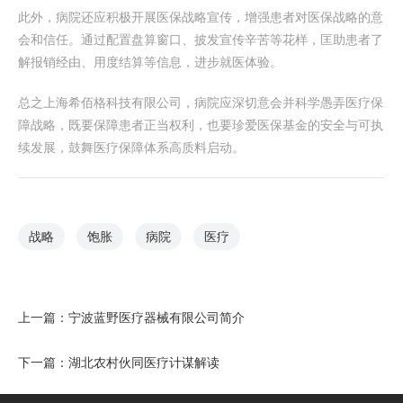
此外，病院还应积极开展医保战略宣传，增强患者对医保战略的意
会和信任。通过配置盘算窗口、披发宣传辛苦等花样，匡助患者了
解报销经由、用度结算等信息，进步就医体验。
总之上海希佰格科技有限公司，病院应深切意会并科学愚弄医疗保
障战略，既要保障患者正当权利，也要珍爱医保基金的安全与可执
续发展，鼓舞医疗保障体系高质料启动。
战略
饱胀
病院
医疗
上一篇：
宁波蓝野医疗器械有限公司简介
下一篇：
湖北农村伙同医疗计谋解读