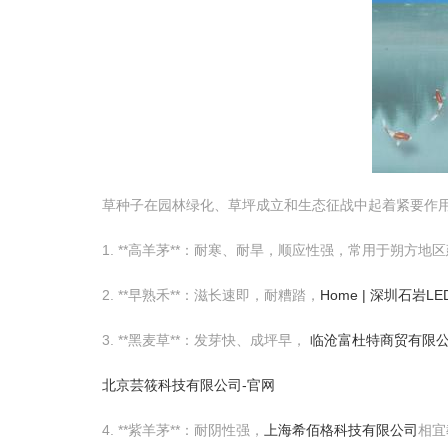
草种子在园林绿化、草坪成立和生态征战中起着紧要作
1. **高羊茅**：耐寒、耐旱，顺应性强，常用于朔方
2. **早熟禾**：滋长速即，耐糟踏，
Home | 深圳石岩L
3. **黑麦草**：发芽快、成坪早，
临沧富杜特商贸有限
北京芸筱科技有限公司-官网
4. **紫羊茅**：耐阴性强，
上海希佰格科技有限公司
相宜