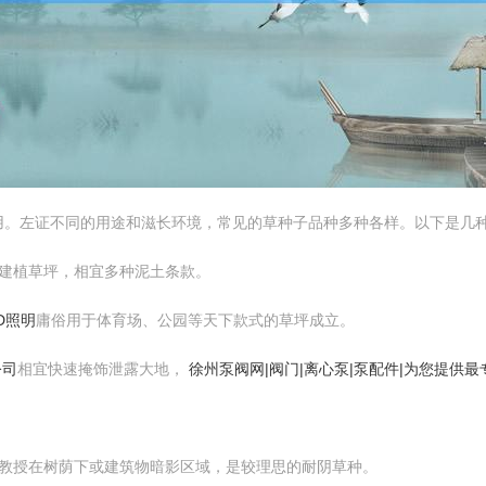
用。左证不同的用途和滋长环境，常见的草种子品种多种各样。以下是几
地区建植草坪，相宜多种泥土条款。
ED照明
庸俗用于体育场、公园等天下款式的草坪成立。
公司
相宜快速掩饰泄露大地，
徐州泵阀网|阀门|离心泵|泵配件|为您提供
教授在树荫下或建筑物暗影区域，是较理思的耐阴草种。