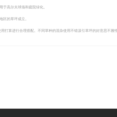
，常用于高尔夫球场和庭院绿化。
奋地区的草坪成立。
使用打算进行合理搭配。不同草种的混杂使用不错汲引草坪的好意思不雅