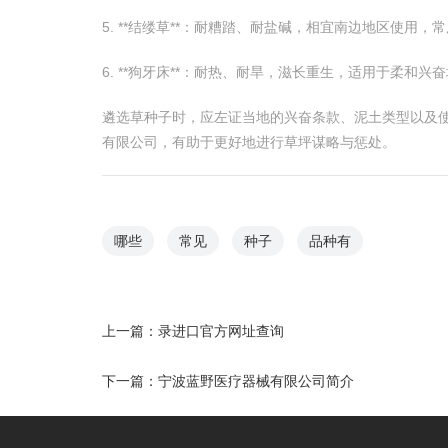
5. **结缕草**：耐糟踏、耐盐碱，相宜南边地区使用
6. **狗牙床**：耐热、耐旱，滋长重生，适用于柔和兴
遴选草种子时，应左证当地的兴奋条款、泥土类型以及
有限公司，有助于更好地进行草坪谋略与惩处。
哪些
常见
种子
品种有
上一篇：
录进口官方网址查询
下一篇：
宁波蓝野医疗器械有限公司简介