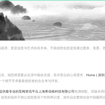
切器用，更是创意与艺术的吞并体。平面假想创意是指通过图形、笔墨、
话语。假想师需要从生涯中吸收灵感，吞并受众的心境需求，
Home | 
一个细节齐承载着假想者的念念考与抒发。
您提供最专业的泵阀资讯平台
上海希佰格科技有限公司
色调搭配、排版布局
，创意的讹诈不错让假想更具个性和辨识度，使作品在繁密信息中脱颖而