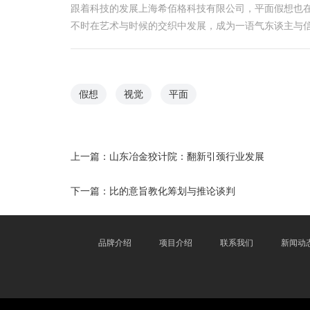
跟着科技的发展上海希佰格科技有限公司，平面假想也
不时在艺术与时候的交织中发展，成为一语气东谈主与
假想
视觉
平面
上一篇：
山东冶金狡计院：翻新引颈行业发展
下一篇：
比的意旨教化筹划与推论谈判
品牌介绍
项目介绍
联系我们
新闻动