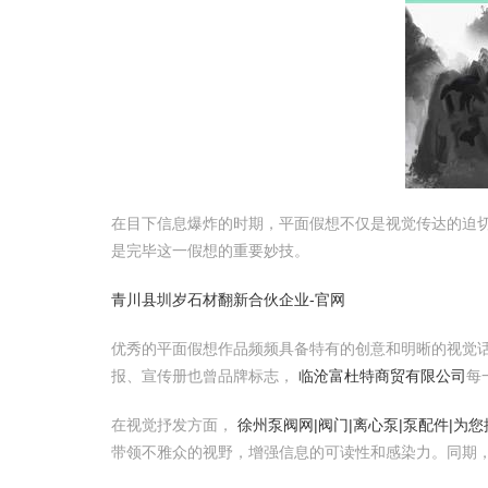
在目下信息爆炸的时期，平面假想不仅是视觉传达的迫
是完毕这一假想的重要妙技。
青川县圳岁石材翻新合伙企业-官网
优秀的平面假想作品频频具备特有的创意和明晰的视觉
报、宣传册也曾品牌标志，
临沧富杜特商贸有限公司
每
在视觉抒发方面，
徐州泵阀网|阀门|离心泵|泵配件|为
带领不雅众的视野，增强信息的可读性和感染力。同期