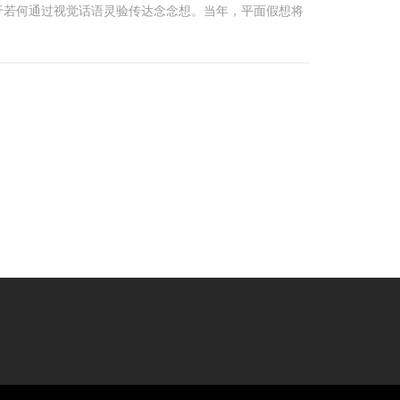
于若何通过视觉话语灵验传达念念想。当年，平面假想将