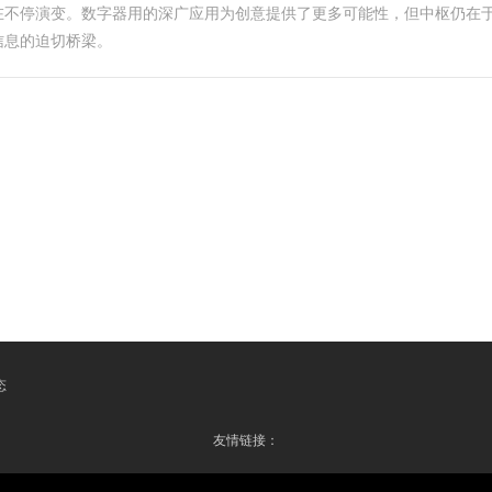
在不停演变。数字器用的深广应用为创意提供了更多可能性，但中枢仍在
信息的迫切桥梁。
态
友情链接：