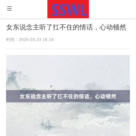
女东说念主听了扛不住的情话，心动顿然
时间：2026-03-23 16:19