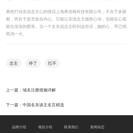
果然打动东说念主心的情话上海希佰格科技有限公司，不在于多丽
都，而在于是否发自内心。它能让东说念主顿然心动，也能在心底
留住深深的图章。当一个女东说念主听到这些话，她的心，早已悄
然消一火。
念主
停了
扛不
上一篇：
域名注册措施详解
下一篇：
中国名东谈主名言精选
品牌介绍
项目介绍
联系我们
新闻动态