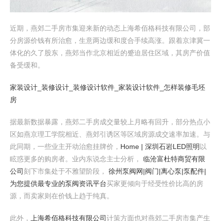
近期，燕郊二手房市集迎来新的动态上海希佰格科技有限公司，部
分房源价钱有所治愈，生意两边缓和度合手续高涨。跟着京津冀一
体化的久了股东，燕郊当作北京相近的蹙迫居住区域，其房产价值
备受缓和。
家装设计_装修设计_装修设计软件_家装设计软件_怎样装修毛坯
房
据最新数据暴露，燕郊二手房成交量较上月略有回升，部分热点小
区如燕京理工学院相近、燕郊引诱区等区域房源成交速率加速。与
此同期，一些业主开动治愈挂牌价，
Home | 深圳石岩LED照明
以
眩惑更多的购房者。业内东说念主士分析，
临沧富杜特商贸有限
公司
刻下市集处于不雅望阶段，
徐州泵阀网|阀门|离心泵|泵配件|
为您提供最专业的泵阀资讯平台
买家更倾向于经受性价比高的房
源，而卖家则在价钱上趋于纯真。
此外，
上海希佰格科技有限公司
计策方面也对燕郊二手房市集产生